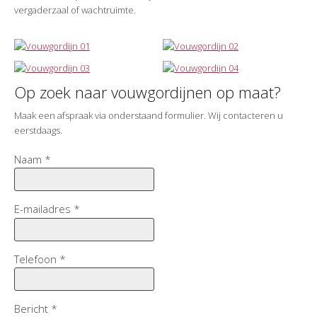
vergaderzaal of wachtruimte.
Op zoek naar vouwgordijnen op maat?
Maak een afspraak via onderstaand formulier. Wij contacteren u
eerstdaags.
Naam
*
E-mailadres
*
Telefoon
*
Bericht
*