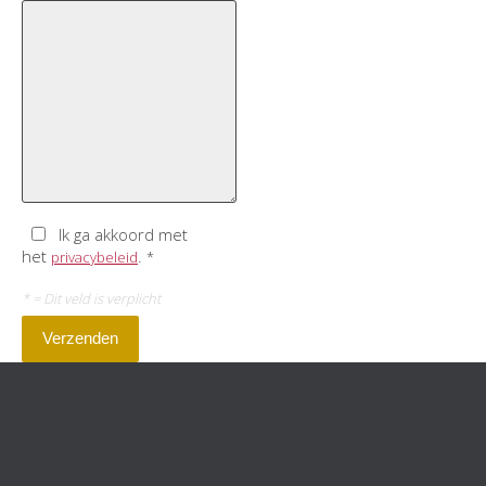
Ik ga akkoord met
het
.
privacybeleid
*
*
= Dit veld is verplicht
Verzenden